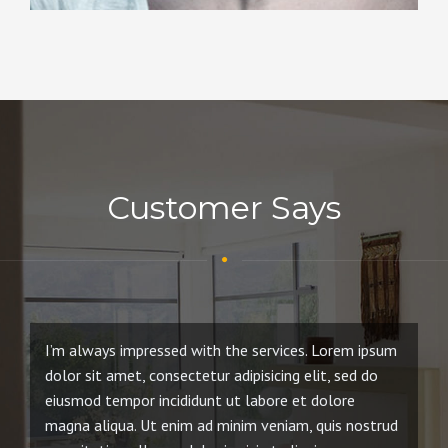
Katty Wilson
Project Manager
Duis aute irure dolor in reprehenderit in voluptate velit esse
cillum dolore eu fugiat nulla pariatur.
Customer Says
I’m always impressed with the services. Lorem ipsum
I 
dolor sit amet, consectetur adipisicing elit, sed do
ip
eiusmod tempor incididunt ut labore et dolore
do
magna aliqua. Ut enim ad minim veniam, quis nostrud
ma