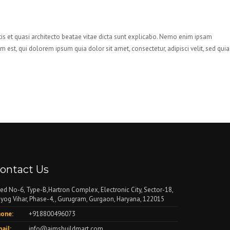
is et quasi architecto beatae vitae dicta sunt explicabo. Nemo enim ipsam
est, qui dolorem ipsum quia dolor sit amet, consectetur, adipisci velit, sed quia
ontact Us
ed No-6, Type-B,Hartron Complex, Electronic City, Sector-18,
yog Vihar, Phase-4,, Gurugram, Gurgaon, Haryana, 122015
one:
+918800496073
ail:
info@aimsbuildmart.com