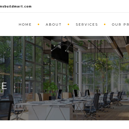
msbuildmart.com
HOME
ABOUT
SERVICES
OUR P
TE