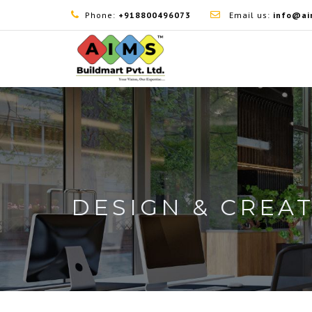
Phone:
+918800496073
Email us:
info@ai
DESIGN & CREA