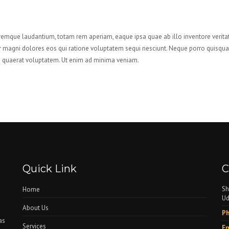
remque laudantium, totam rem aperiam, eaque ipsa quae ab illo inventore veritat
r magni dolores eos qui ratione voluptatem sequi nesciunt. Neque porro quisquam 
quaerat voluptatem. Ut enim ad minima veniam.
Quick Link
C
Sh
Home
Ud
About Us
Ph
as
Services
Em